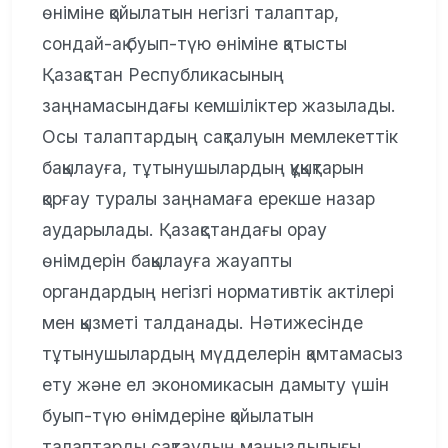
өніміне қойылатын негізгі талаптар,
сондай-ақ буып-түю өніміне қатысты
Қазақстан Республикасының
заңнамасындағы кемшіліктер жазылады.
Осы талаптардың сақталуын мемлекеттік
бақылауға, тұтынушылардың құқықтарын
қорғау туралы заңнамаға ерекше назар
аударылады. Қазақстандағы орау
өнімдерін бақылауға жауапты
органдардың негізгі нормативтік актілері
мен қызметі талданады. Нәтижесінде
тұтынушылардың мүдделерін қамтамасыз
ету және ел экономикасын дамыту үшін
буып-түю өнімдеріне қойылатын
талаптарды сақтаудың маңыздылығы