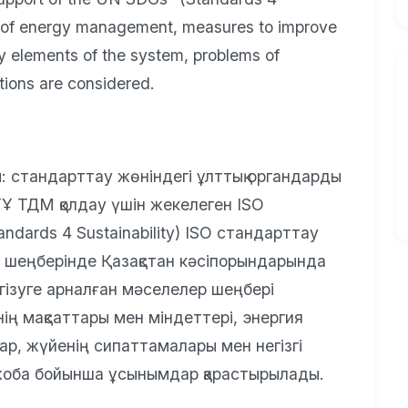
es of energy management, measures to improve
ey elements of the system, problems of
ions are considered.
: стандарттау жөніндегі ұлттық органдарды
Ұ ТДМ қолдау үшін жекелеген ISO
ndards 4 Sustainability) ISO стандарттау
ы шеңберінде Қазақстан кәсіпорындарында
гізуге арналған мәселелер шеңбері
ң мақсаттары мен міндеттері, энергия
лар, жүйенің сипаттамалары мен негізгі
 жоба бойынша ұсынымдар қарастырылады.