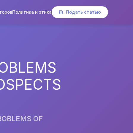
торов
Политика и этика
Подать статью
ROBLEMS
OSPECTS
PROBLEMS OF