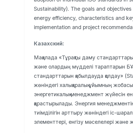
Sustainability). The goals and objectiv
energy efficiency, characteristics and k
implementation and project recommendat
Казахский:
Мақалада «Тұрақты даму стандарттары
және олардың мүдделі тараптарын БҰ
стандарттарын қабылдауда қолдау» (Sta
жөніндегі халықаралық ұйымның жобас
энергетикалық менеджмент жүйесін ен
қарастырылады. Энергия менеджментіні
тиімділігін арттыру жөніндегі іс-шара
элементтері, енгізу мәселелері және