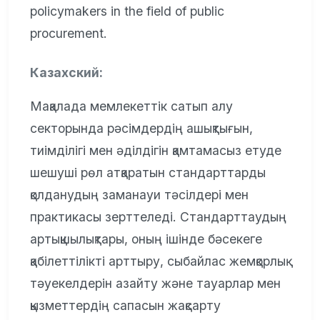
policymakers in the field of public
procurement.
Казахский:
Мақалада мемлекеттік сатып алу
секторында рәсімдердің ашықтығын,
тиімділігі мен әділдігін қамтамасыз етуде
шешуші рөл атқаратын стандарттарды
қолданудың заманауи тәсілдері мен
практикасы зерттеледі. Стандарттаудың
артықшылықтары, оның ішінде бәсекеге
қабілеттілікті арттыру, сыбайлас жемқорлық
тәуекелдерін азайту және тауарлар мен
қызметтердің сапасын жақсарту