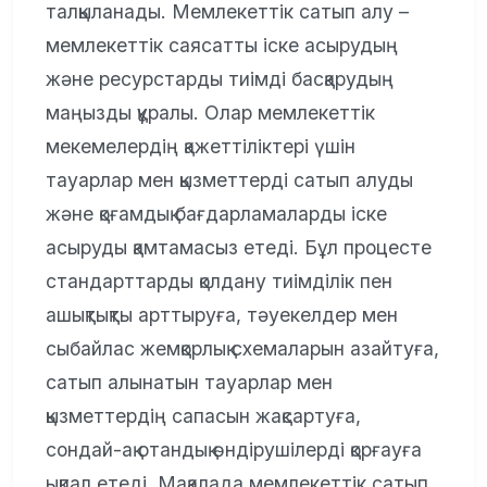
талқыланады. Мемлекеттік сатып алу –
мемлекеттік саясатты іске асырудың
және ресурстарды тиімді басқарудың
маңызды құралы. Олар мемлекеттік
мекемелердің қажеттіліктері үшін
тауарлар мен қызметтерді сатып алуды
және қоғамдық бағдарламаларды іске
асыруды қамтамасыз етеді. Бұл процесте
стандарттарды қолдану тиімділік пен
ашықтықты арттыруға, тәуекелдер мен
сыбайлас жемқорлық схемаларын азайтуға,
сатып алынатын тауарлар мен
қызметтердің сапасын жақсартуға,
сондай-ақ отандық өндірушілерді қорғауға
ықпал етеді. Мақалада мемлекеттік сатып