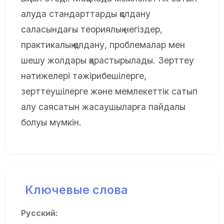
алуда стандарттарды қолдану
саласындағы теориялық негіздер,
практикалық қолдану, проблемалар мен
шешу жолдары қарастырылады. Зерттеу
нәтижелері тәжірибешілерге,
зерттеушілерге және мемлекеттік сатып
алу саясатын жасаушыларға пайдалы
болуы мүмкін.
Ключевые слова
Русский: