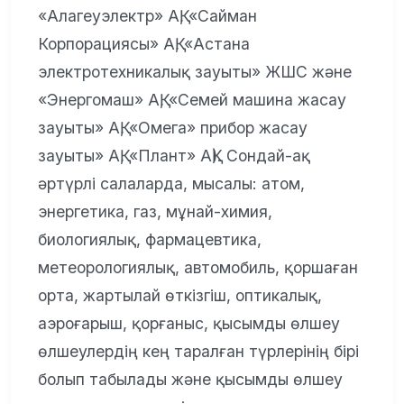
«Алагеуэлектр» АҚ, «Сайман
Корпорациясы» АҚ, «Астана
электротехникалық зауыты» ЖШС және
«Энергомаш» АҚ, «Семей машина жасау
зауыты» АҚ, «Омега» прибор жасау
зауыты» АҚ, «Плант» АҚ). Сондай-ақ
әртүрлі салаларда, мысалы: атом,
энергетика, газ, мұнай-химия,
биологиялық, фармацевтика,
метеорологиялық, автомобиль, қоршаған
орта, жартылай өткізгіш, оптикалық,
аэроғарыш, қорғаныс, қысымды өлшеу
өлшеулердің кең таралған түрлерінің бірі
болып табылады және қысымды өлшеу