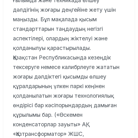
ғылымда және техникада өлшеу
дәлдігінің жоғары деңгейіне жету үшін
маңызды. Бұл мақалада қысым
стандарттарын таңдаудың негізгі
аспектілері, олардың жіктелуі және
қолданылуы қарастырылады.
Қазақстан Республикасында кезеңдік
тексеруге немесе калибрлеуге жататын
жоғары дәлдіктегі қысымды өлшеу
құралдарының үлкен паркі кеңінен
қолданылатын жоғары технологиялық
өндірісі бар кәсіпорындардың дамыған
құрылымы бар. («Өскемен
конденсаторлар зауыты» АҚ,
«Қазтрансформатор» ЖШС,