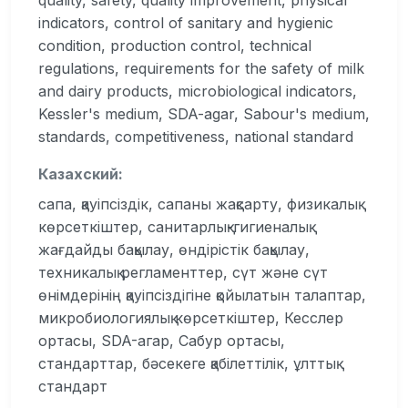
quality, safety, quality improvement, physical
indicators, control of sanitary and hygienic
condition, production control, technical
regulations, requirements for the safety of milk
and dairy products, microbiological indicators,
Kessler's medium, SDA-agar, Sabour's medium,
standards, competitiveness, national standard
Казахский:
сапа, қауіпсіздік, сапаны жақсарту, физикалық
көрсеткіштер, санитарлық-гигиеналық
жағдайды бақылау, өндірістік бақылау,
техникалық регламенттер, сүт және сүт
өнімдерінің қауіпсіздігіне қойылатын талаптар,
микробиологиялық көрсеткіштер, Кесслер
ортасы, SDA-агар, Сабур ортасы,
стандарттар, бәсекеге қабілеттілік, ұлттық
стандарт