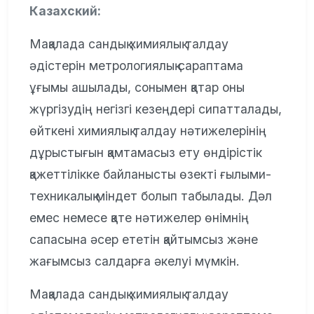
Казахский:
Мақалада сандық химиялық талдау
әдістерін метрологиялық сараптама
ұғымы ашылады, сонымен қатар оны
жүргізудің негізгі кезеңдері сипатталады,
өйткені химиялық талдау нәтижелерінің
дұрыстығын қамтамасыз ету өндірістік
қажеттілікке байланысты өзекті ғылыми-
техникалық міндет болып табылады. Дәл
емес немесе қате нәтижелер өнімнің
сапасына әсер ететін қайтымсыз және
жағымсыз салдарға әкелуі мүмкін.
Мақалада сандық химиялық талдау