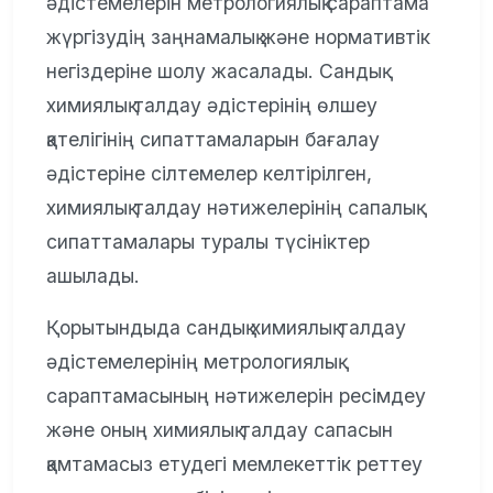
әдістемелерін метрологиялық сараптама
жүргізудің заңнамалық және нормативтік
негіздеріне шолу жасалады. Сандық
химиялық талдау әдістерінің өлшеу
қателігінің сипаттамаларын бағалау
әдістеріне сілтемелер келтірілген,
химиялық талдау нәтижелерінің сапалық
сипаттамалары туралы түсініктер
ашылады.
Қорытындыда сандық химиялық талдау
әдістемелерінің метрологиялық
сараптамасының нәтижелерін ресімдеу
және оның химиялық талдау сапасын
қамтамасыз етудегі мемлекеттік реттеу