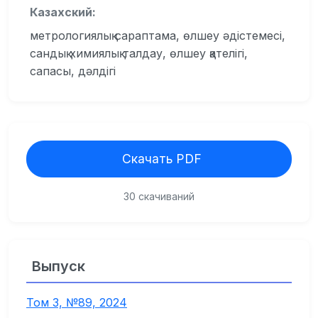
Казахский:
метрологиялық сараптама, өлшеу әдістемесі,
сандық химиялық талдау, өлшеу қателігі,
сапасы, дәлдігі
Скачать PDF
30 скачиваний
Выпуск
Том 3, №89, 2024